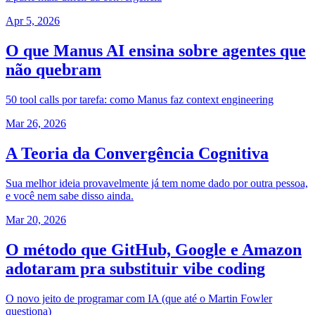
Apr 5, 2026
O que Manus AI ensina sobre agentes que
não quebram
50 tool calls por tarefa: como Manus faz context engineering
Mar 26, 2026
A Teoria da Convergência Cognitiva
Sua melhor ideia provavelmente já tem nome dado por outra pessoa,
e você nem sabe disso ainda.
Mar 20, 2026
O método que GitHub, Google e Amazon
adotaram pra substituir vibe coding
O novo jeito de programar com IA (que até o Martin Fowler
questiona)