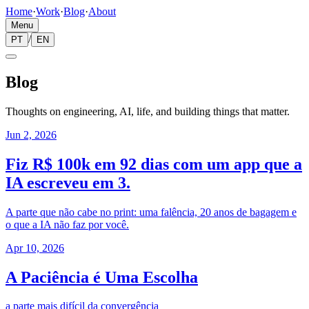
Home
·
Work
·
Blog
·
About
Menu
/
PT
EN
Blog
Thoughts on engineering, AI, life, and building things that matter.
Jun 2, 2026
Fiz R$ 100k em 92 dias com um app que a
IA escreveu em 3.
A parte que não cabe no print: uma falência, 20 anos de bagagem e
o que a IA não faz por você.
Apr 10, 2026
A Paciência é Uma Escolha
a parte mais difícil da convergência